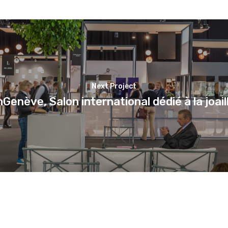
Next Project
enève, Salon international dédié à la joail