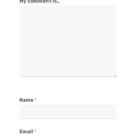
My comment is..
Name
*
Email
*