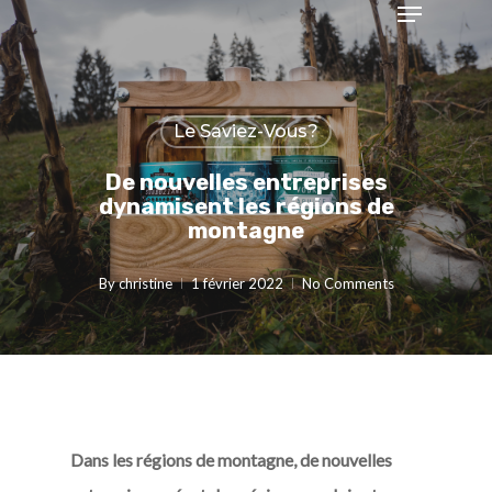
Menu
Skip
to
Close
main
Menu
content
Le Saviez-Vous?
De nouvelles entreprises
dynamisent les régions de
montagne
By
christine
1 février 2022
No Comments
Dans les régions de montagne, de nouvelles