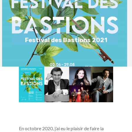
Menu
Skip
to
Close
main
Menu
content
Festival des Bastions 2021
En octobre 2020, j’ai eu le plaisir de faire la