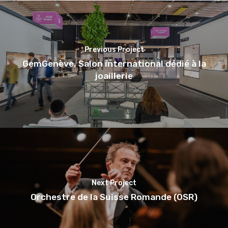
Previous Project
GemGenève, Salon international dédié à la
joaillerie
Next Project
Orchestre de la Suisse Romande (OSR)