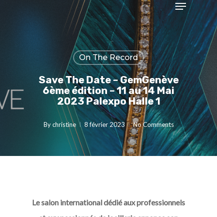
Menu
Skip
to
Close
main
Menu
content
On The Record
Save The Date – GemGenève
6ème édition – 11 au 14 Mai
2023 Palexpo Halle 1
By
christine
8 février 2023
No Comments
Le salon international dédié aux professionnels