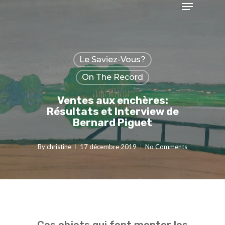
Menu
Skip
to
Close
main
Menu
content
Le Saviez-Vous?
On The Record
Ventes aux enchères:
Résultats et Interview de
Bernard Piguet
By
christine
17 décembre 2019
No Comments